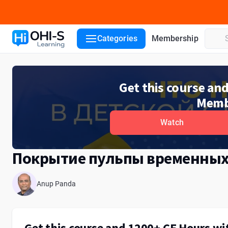
Course details
Lecturers
Categories
Membership
Get this course an
Memb
Watch
Покрытие пульпы временных
Anup Panda
Get this course and 1200+ CE Hours w