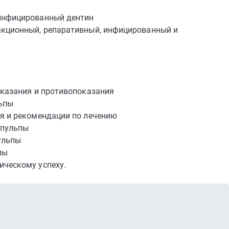
 инфицированный дентин
акционный, репаративный, инфицированный и
оказания и противопоказания
ьпы
ия и рекомендации по лечению
 пульпы
ульпы
пы
ическому успеху.