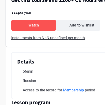
...
per year
Watch
Add to wishlist
Installments from NaN undefined per month
Details
56min
Russian
Access to the record for
Membership
period
Lesson program