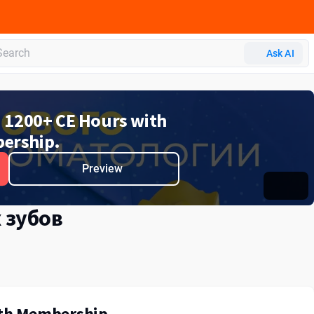
Ask AI
d 1200+ CE Hours with
ership.
Preview
 зубов
ith Membership.