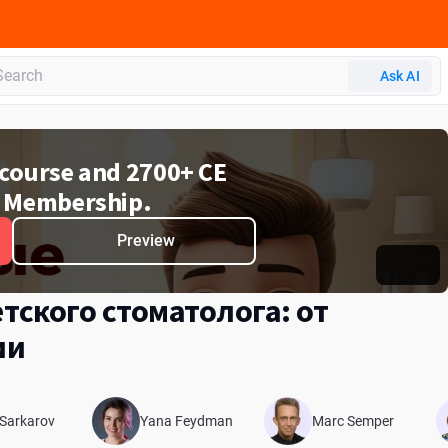
Ask AI
e course and 2700+ CE
 Membership.
Preview
ского стоматолога: от
ии
 Sarkarov
Yana Feydman
Marc Semper