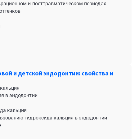
врационном и посттравматическом периодах
оттенков
и
вой и детской эндодонтии: свойства и
 кальция
ия в эндодонтии
ида кальция
льзованию гидроксида кальция в эндодонтии
я