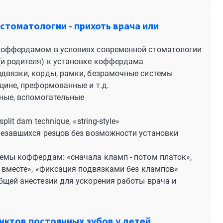
стоматологии - прихоть врача или
 коффердамом в условиях современной стоматологии
(и родителя) к установке коффердама
одвязки, корды, рамки, безрамочные системы
щине, преформованные и т.д.
вные, вспомогательные
it dam technique, «string-style»
резавшихся резцов без возможности установки
темы коффердам: «сначала кламп - потом платок»,
п вместе», «фиксация подвязками без клампов»
бщей анестезии для ускорения работы врача и
нктов постоянных зубов у детей