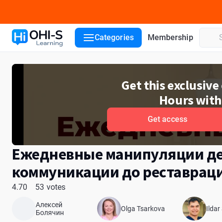
Course details
Course lessons
Lecturers
Reviews
Categories
Membership
Get this exclusiv
Hours with
Get access
Ежедневные манипуляции дет
коммуникации до реставрац
4.70
53 votes
Алексей
Olga Tsarkova
Ildar
Болячин