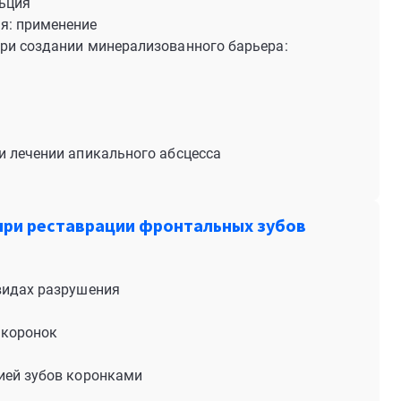
ьция
я: применение
при создании минерализованного барьера:
и лечении апикального абсцесса
.
при реставрации фронтальных зубов
 видах разрушения
 коронок
ией зубов коронками