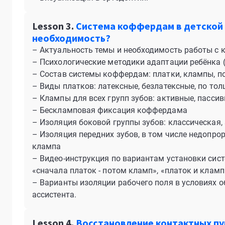
Lesson 3.
Система коффердам в детской 
необходимость?
– Актуальность темы и необходимость работы с
– Психологические методики адаптации ребёнка 
– Состав системы коффердам: платки, клампы, п
– Виды платков: латексные, безлатексные, по тол
– Клампы для всех групп зубов: активные, пасси
– Бескламповая фиксация коффердама
– Изоляция боковой группы зубов: классическая, spl
– Изоляция передних зубов, в том числе недопро
клампа
– Видео-инструкция по вариантам установки сис
«сначала платок - потом кламп», «платок и клам
– Варианты изоляции рабочего поля в условиях о
ассистента.
Lesson 4.
Восстановление контактных пу