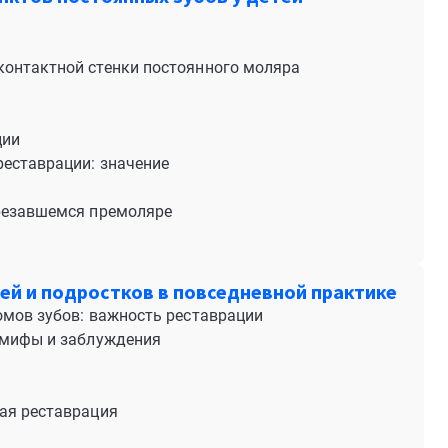
контактной стенки постоянного моляра
ции
реставрации: значение
орезавшемся премоляре
ей и подростков в повседневной практике
омов зубов: важность реставрации
 мифы и заблуждения
ая реставрация