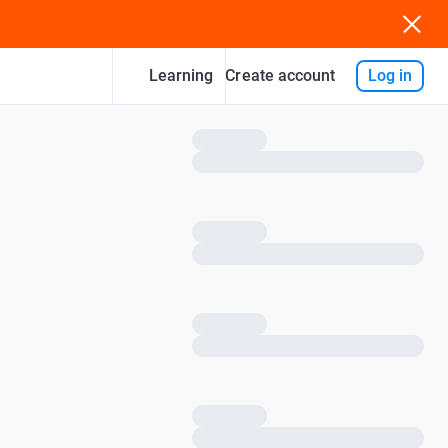
Learning
Log in
Create account
Oksana
Onoprienko