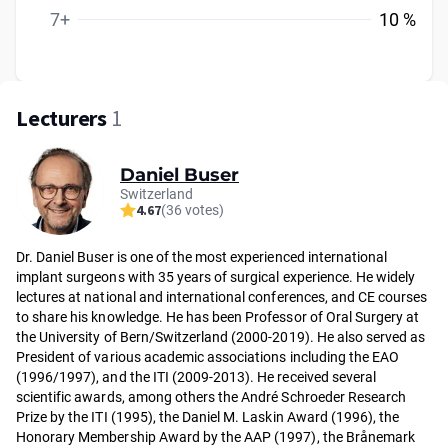
7+
10 %
Lecturers
1
Daniel Buser
Switzerland
4.67
(36 votes)
Dr. Da­niel Bu­ser is one of the most experienced international
implant surgeons with 35 years of surgical experience. He widely
lectures at national and international conferences, and CE courses
to share his knowledge. He has been Pro­fes­sor of Oral Sur­ge­ry at
the Uni­ver­si­ty of Ber­n/Swit­zer­land (2000-2019). He also served as
President of various academic associations including the EAO
(1996/1997), and the ITI (2009-2013). He re­cei­ved several
scientific awards, among others the André Schroeder Research
Prize by the ITI (1995), the Daniel M. Laskin Award (1996), the
Honorary Membership Award by the AAP (1997), the Brånemark