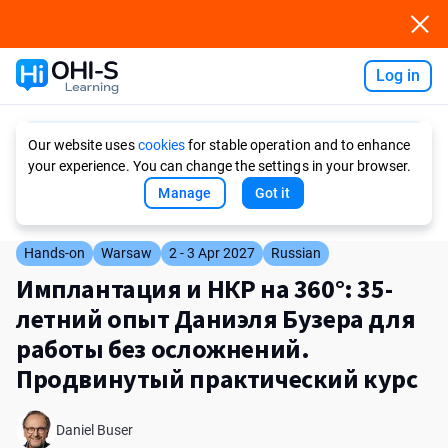
Log in
Ask AI
Our website uses
cookies
for stable operation and to enhance
your experience. You can change the settings in your browser.
Manage
Got it
Hands-on
Warsaw
2 - 3 Apr 2027
Russian
Имплантация и НКР на 360°: 35-
летний опыт Даниэля Бузера для
работы без осложнений.
Продвинутый практический курс
Daniel Buser