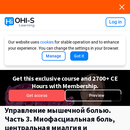
Log in
Ask AI
Our website uses
cookies
for stable operation and to enhance
your experience. You can change the settings in your browser.
Manage
Got it
Get this exclusive course and 2700+ CE
Hours with Membership.
Get access
Preview
Управление мышечной болью.
Часть 3. Миофасциальная боль,
центральная миалгия и