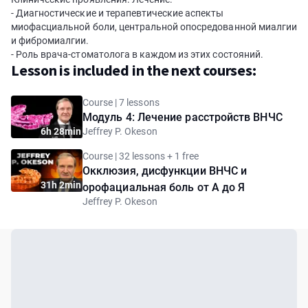
- Диагностические и терапевтические аспекты
миофасциальной боли, центральной опосредованной миалгии
и фибромиалгии.
- Роль врача-стоматолога в каждом из этих состояний.
Lesson is included in the next courses:
Course | 7 lessons
Модуль 4: Лечение расстройств ВНЧС
6h 28min
Jeffrey P. Okeson
Course | 32 lessons + 1 free
Окклюзия, дисфункции ВНЧС и
31h 2min
орофациальная боль от А до Я
Jeffrey P. Okeson