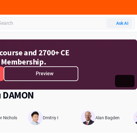
Ask AI
e course and 2700+ CE
 Membership.
Preview
й DAMON
r Nichols
Dmitriy I
Alan Bagden