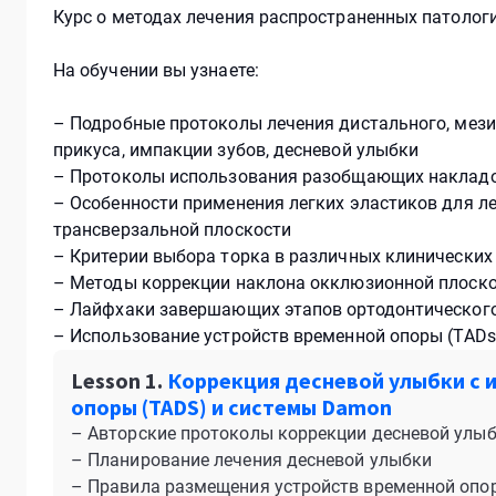
Курс о методах лечения распространенных патолог
На обучении вы узнаете:
– Подробные протоколы лечения дистального, мезиа
прикуса, импакции зубов, десневой улыбки
– Протоколы использования разобщающих наклад
– Особенности применения легких эластиков для ле
трансверзальной плоскости
– Критерии выбора торка в различных клинических
– Методы коррекции наклона окклюзионной плоск
– Лайфхаки завершающих этапов ортодонтического 
– Использование устройств временной опоры (TADs
Lesson 1.
Коррекция десневой улыбки с 
опоры (TADS) и системы Damon
– Авторские протоколы коррекции десневой улы
– Планирование лечения десневой улыбки
– Правила размещения устройств временной опо