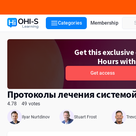
Course details
Course lessons
Lecturers
Reviews
Categories
Membership
Get this exclusiv
Hours with
Get access
Протоколы лечения системо
4.78
49 votes
Ilyar Nurtdinov
Stuart Frost
Trevo