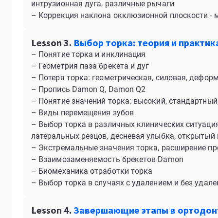
интрузионная дуга, различные рычаги
– Коррекция наклона окклюзионной плоскости - 
Lesson 3.
Выбор торка: теория и практик
– Понятие торка и инклинация
– Геометрия паза брекета и дуг
– Потеря торка: геометрическая, силовая, дефор
– Пропись Damon Q, Damon Q2
– Понятие значений торка: высокий, стандартный
– Виды перемещения зубов
– Выбор торка в различных клинических ситуациях
латеральных резцов, десневая улыбка, открытый п
– Экстремальные значения торка, расширение п
– Взаимозаменяемость брекетов Damon
– Биомеханика отработки торка
– Выбор торка в случаях с удалением и без удале
Lesson 4.
Завершающие этапы в ортодонт