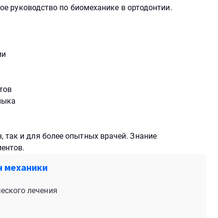
лное руководство по биомеханике в ортодонтии.
ии
тов
лыка
 так и для более опытных врачей. Знание
иентов.
н механики
еского лечения